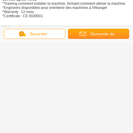
*Training comment installer la machine, formant comment utiliser la machine
*Engineers disponibles pour entretenir des machines à l'étranger
*Warranty : 12 mois
*Certificate : CE ISO9001
L'information commerciale
termes de *Payment : 30%deposite par TTT, LC, union occidentale, Moneygram
Bavarder
Demande de
70% comme équilibre a payé avant la livraison LC
temps de *Delivrey : Approximativement 7 jours ouvrables après réception du
paiement de repos
soumission
*Package : nake, cas en bois
*Warrantty : 12 mois
service de ventes de *After : nous enverrons 2 ou 3 travailleurs pour faire
l'installation et la commission
de la ligne sur demande de l'acheteur. et l'acheteur devrait fournir l'avion d'air
aller-retour
les billets, logement et allocation, l'allocation est 70USD /person/day
code de *HS : 84490090
*MOQ : 1set
Certificat :