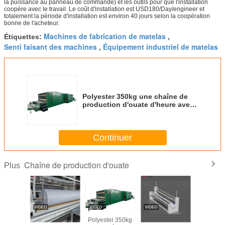
la puissance au panneau de commande) et les outils pour que l'installation
coopère avec le travail. Le coût d'installation est USD180/Day/engineer et
totalement la période d'installation est environ 40 jours selon la coopération
bonne de l'acheteur.
Machines de fabrication de matelas
Étiquettes:
,
Senti faisant des machines
Équipement industriel de matelas
,
Polyester 350kg une chaîne de
production d'ouate d'heure avec
la fonction de mémoire
Continuer
Chaîne de production d'ouate
Plus
e de
Machines de
Polyester 350kg
Machine
2025 No