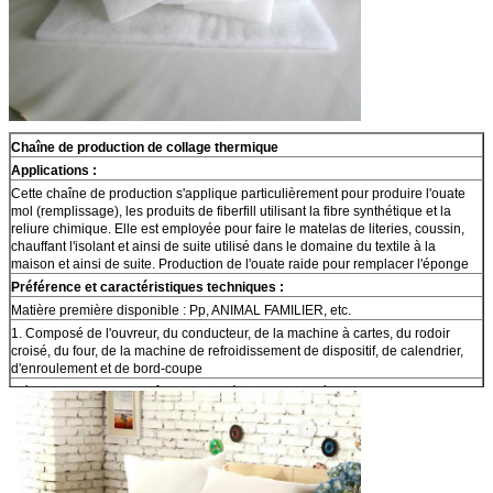
Chaîne de production de collage thermique
Applications :
Cette chaîne de production s'applique particulièrement pour produire l'ouate
mol (remplissage), les produits de fiberfill utilisant la fibre synthétique et la
reliure chimique. Elle est employée pour faire le matelas de literies, coussin,
chauffant l'isolant et ainsi de suite utilisé dans le domaine du textile à la
maison et ainsi de suite. Production de l'ouate raide pour remplacer l'éponge
Préférence et caractéristiques techniques :
Matière première disponible : Pp, ANIMAL FAMILIER, etc.
1. Composé de l'ouvreur, du conducteur, de la machine à cartes, du rodoir
croisé, du four, de la machine de refroidissement de dispositif, de calendrier,
d'enroulement et de bord-coupe
méthodes 2.Heating : brûleur, chaudière, chauffage électrique.
largeur 3.Product nette : 1800-4500mm
4. Spécifications produit : 60 - 8,000gsm, 6000gsm avec 10cm et 2000gsm
avec 20cm
5. Capacité de production : 80 - 500kg/h ou à 800kgs/h