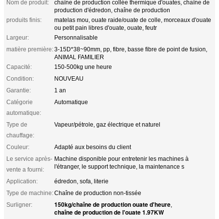
Nom de produit:
chaîne de production collée thermique d'ouates, chaîne de
production d'édredon, chaîne de production
produits finis:
matelas mou, ouate raide/ouate de colle, morceaux d'ouate
ou petit pain libres d'ouate, ouate, feutr
Largeur:
Personnalisable
matière première:
3-15D*38~90mm, pp, fibre, basse fibre de point de fusion,
ANIMAL FAMILIER
Capacité:
150-500kg une heure
Condition:
NOUVEAU
Garantie:
1 an
Catégorie
Automatique
automatique:
Type de
Vapeur/pétrole, gaz électrique et naturel
chauffage:
Couleur:
Adapté aux besoins du client
Le service après-
Machine disponible pour entretenir les machines à
l'étranger, le support technique, la maintenance s
vente a fourni:
Application:
édredon, sofa, literie
Type de machine:
Chaîne de production non-tissée
150kg/chaîne de production ouate d'heure
Surligner:
,
chaîne de production de l'ouate 1.97KW