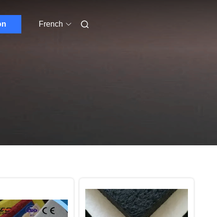
on
French