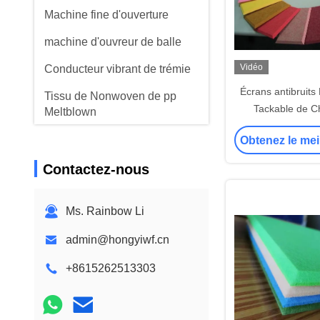
Machine fine d'ouverture
machine d'ouvreur de balle
Vidéo
Conducteur vibrant de trémie
Écrans antibruits
Tissu de Nonwoven de pp
Tackable de 
Meltblown
décoration de piè
Obtenez le mei
de théâ
Contactez-nous
Ms. Rainbow Li
admin@hongyiwf.cn
+8615262513303