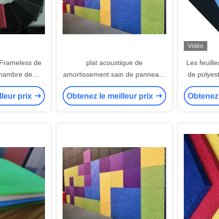
Vidéo
 Frameless de
plat acoustique de
Les feuill
Chambre de
amortissement sain de panneaux
de polyest
ce multicolore
de mur de tenture de 3D 9mm
24m
lleur prix
Obtenez le meilleur prix
Obtenez 
tre