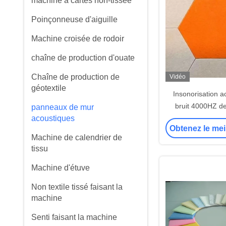
machine à cartes non-tissée
Poinçonneuse d'aiguille
Machine croisée de rodoir
chaîne de production d'ouate
Chaîne de production de
Vidéo
géotextile
Insonorisation a
bruit 4000HZ de
panneaux de mur
acoustiques
panneaux de mur
Obtenez le mei
maison de dé
Machine de calendrier de
tissu
Machine d'étuve
Non textile tissé faisant la
machine
Senti faisant la machine