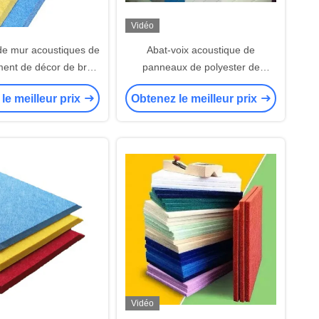
Vidéo
e mur acoustiques de
Abat-voix acoustique de
ent de décor de bruit
panneaux de polyester de
ecte l'environnement
plafond de la preuve 25mm
le meilleur prix
Obtenez le meilleur prix
NIMAL FAMILIER de 3D
d'insecte
9mm
Vidéo