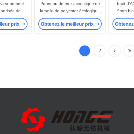
environnement
Panneau de mur acoustique de
bruit d'
onorisée de
lamelle de polyester écologique
9mm blo
 de fibre de
pour la décoration de Chambre
sains 
lleur prix
Obtenez le meilleur prix
Obtenez 
 de 9mm
1
2