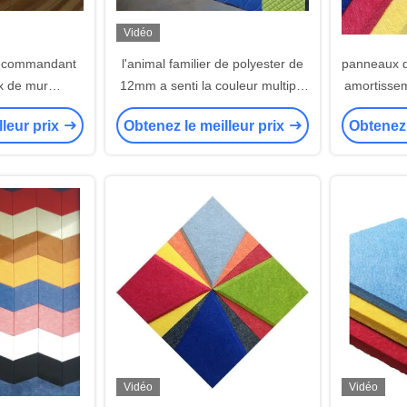
Vidéo
décommandant
l'animal familier de polyester de
panneaux d
x de mur
12mm a senti la couleur multiple
amortissem
 gymnase 4x8
de panneaux insonorisants
qui resp
lleur prix
Obtenez le meilleur prix
Obtenez 
épais d'A
Vidéo
Vidéo