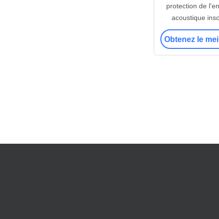
protection de l'
acoustique ins
panneaux de mur
Obtenez le mei
polyester