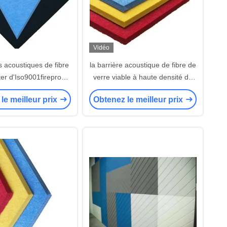
Vidéo
es acoustiques de fibre
la barrière acoustique de fibre de
er d'Iso9001fireproof
verre viable à haute densité de
m embarquent
15mm lambrisse la prévention de
le meilleur prix
Obtenez le meilleur prix
la poussière