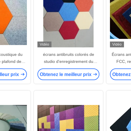
Vidéo
Vidéo
coustique du
écrans antibruits colorés de
Écrans ant
 plafond de
studio d'enregistrement du
FCC, re
 de mur à la
polyester 3.6kg pour la
amortiss
lleur prix
Obtenez le meilleur prix
Obtenez 
coration
décoration