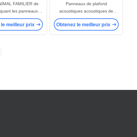
ANIMAL FAMILIER de
Panneaux de plafond
quant les panneaux
acoustiques acoustiques de
sentis insonorisés
panneaux de mur de fibre de
le meilleur prix
Obtenez le meilleur prix
polyester blancs/bleu/vert