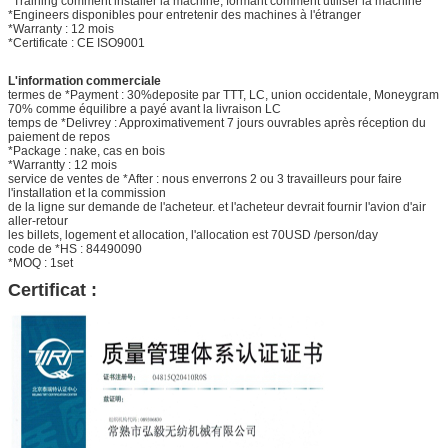
*Training comment installer la machine, formant comment utiliser la machine
*Engineers disponibles pour entretenir des machines à l'étranger
*Warranty : 12 mois
*Certificate : CE ISO9001
L'information commerciale
termes de *Payment : 30%deposite par TTT, LC, union occidentale, Moneygram
70% comme équilibre a payé avant la livraison LC
temps de *Delivrey : Approximativement 7 jours ouvrables après réception du
paiement de repos
*Package : nake, cas en bois
*Warrantty : 12 mois
service de ventes de *After : nous enverrons 2 ou 3 travailleurs pour faire
l'installation et la commission
de la ligne sur demande de l'acheteur. et l'acheteur devrait fournir l'avion d'air
aller-retour
les billets, logement et allocation, l'allocation est 70USD /person/day
code de *HS : 84490090
*MOQ : 1set
Certificat :