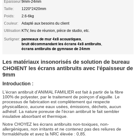
Épaisseur:
9mm-24mm
Taille:
1220*2420mm
Poids:
2.6-6kg
Couleur:
Adapté aux besoins du client
Utilisation:
KTV, lieu de réunion, pièce de studio, etc.
panneaux de mur 4x8 acoustiques
Surligner:
,
bruit décommandant les écrans 4x8 antibruits
,
écrans antibruits de gymnase de 24mm
Les matériaux insonorisés de solution de bureau
CHOIENT les écrans antibruits avec l'épaisseur de
9mm
Introduction :
L'écran antibruit d'ANIMAL FAMILIER est fait à partir de la fibre
100% de polyester, par le traitement de poinçon d'aiguille. Le
processus de fabrication est complètement qui respecte
physical&eco, aucune eaux usées, émissions, déchets, aucun
adhésif. La nature poreuse de l'écran antibruit le fait sembler
insulative absorbant et thermique.
Notre CHOYEZ les écrans antibruits non-toxiques, non-
allergéniques, non irritants et ne contenez pas des reliures de
formaldéhyde et avez la NRC élevée : 0,85.