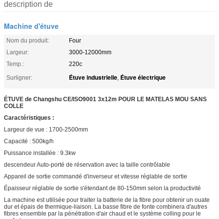
description de
Machine d'étuve
Nom du produit:
Four
Largeur:
3000-12000mm
Temp.:
220c
Étuve industrielle
Étuve électrique
Surligner:
,
ÉTUVE de Changshu CE/ISO9001 3x12m POUR LE MATELAS MOU SANS
COLLE
Caractéristiques :
Largeur de vue : 1700-2500mm
Capacité : 500kg/h
Puissance installée : 9.3kw
descendeur Auto-porté de réservation avec la taille contrôlable
Appareil de sortie commandé d'inverseur et vitesse réglable de sortie
Épaisseur réglable de sortie s'étendant de 80-150mm selon la productivité
La machine est utilisée pour traiter la batterie de la fibre pour obtenir un ouate
dur et épais de thermique-liaison. La basse fibre de fonte combinera d'autres
fibres ensemble par la pénétration d'air chaud et le système colling pour le