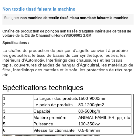
Non textile tissé faisant la machine
non machine de textile tissé
tissu non-tissé faisant la machine
Surligner:
,
Chaîne de production de poinçon non tissée d'aiguille intérieure de tissu de
voiture de la CE de Changshu HongYi/ISO9001 2.0M
Spécifications :
La chaîne de production de poinçon d'aiguille convient à produire
les géotextiles, le tissu de bases du cuir synthétique, feutres, les
intérieurs d'Automotiv, Interlinings des chaussures et les tissus,
tapis, couvertures chaudes de hangar d'Agricultral, les matériaux de
filtre, Interlinings des matelas et le sofa, les protections de récurage
etc.
Spécifications techniques
1
La largeur des produits
1500-9000mm
2
Le poids de produits
80-1200g/m2
3
Capacité
80-500kg/h
4
Matière première
ANIMAL FAMILIER, pp, etc.
5
Puissance
100-350kw
6
Vitesse fonctionnante
0.5-8m/min