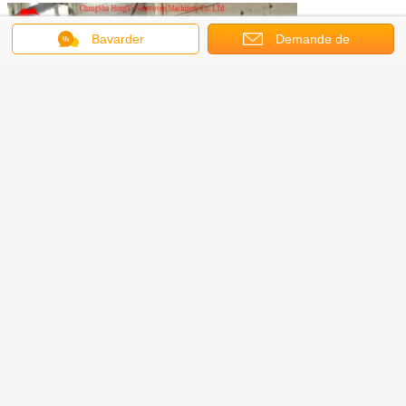
Bavarder
Demande de
soumission