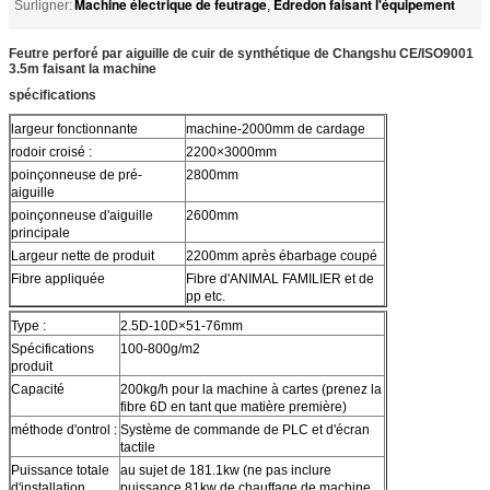
Machine électrique de feutrage
Édredon faisant l'équipement
Surligner:
,
Feutre perforé par aiguille de cuir de synthétique de Changshu CE/ISO9001
3.5m faisant la machine
spécifications
largeur fonctionnante
machine-2000mm de cardage
rodoir croisé :
2200×3000mm
poinçonneuse de pré-
2800mm
aiguille
poinçonneuse d'aiguille
2600mm
principale
Largeur nette de produit
2200mm après ébarbage coupé
Fibre appliquée
Fibre d'ANIMAL FAMILIER et de
pp etc.
Type :
2.5D-10D×51-76mm
Spécifications
100-800g/m2
produit
Capacité
200kg/h pour la machine à cartes (prenez la
fibre 6D en tant que matière première)
méthode d'ontrol :
Système de commande de PLC et d'écran
tactile
Puissance totale
au sujet de 181.1kw (ne pas inclure
d'installation
puissance 81kw de chauffage de machine