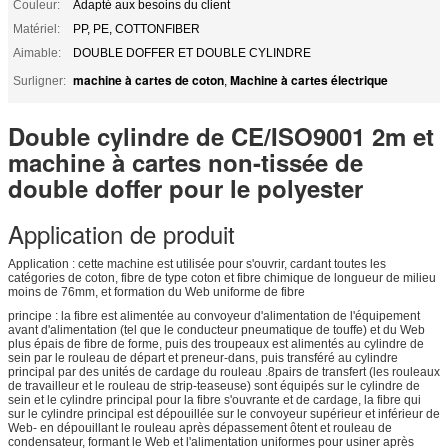
Couleur:
Adapté aux besoins du client
Matériel:
PP, PE, COTTONFIBER
Aimable:
DOUBLE DOFFER ET DOUBLE CYLINDRE
machine à cartes de coton
Machine à cartes électrique
Surligner:
,
Double cylindre de CE/ISO9001 2m et
machine à cartes non-tissée de
double doffer pour le polyester
Application de produit
Application : cette machine est utilisée pour s'ouvrir, cardant toutes les
catégories de coton, fibre de type coton et fibre chimique de longueur de milieu
moins de 76mm, et formation du Web uniforme de fibre
principe : la fibre est alimentée au convoyeur d'alimentation de l'équipement
avant d'alimentation (tel que le conducteur pneumatique de touffe) et du Web
plus épais de fibre de forme, puis des troupeaux est alimentés au cylindre de
sein par le rouleau de départ et preneur-dans, puis transféré au cylindre
principal par des unités de cardage du rouleau .8pairs de transfert (les rouleaux
de travailleur et le rouleau de strip-teaseuse) sont équipés sur le cylindre de
sein et le cylindre principal pour la fibre s'ouvrante et de cardage, la fibre qui
sur le cylindre principal est dépouillée sur le convoyeur supérieur et inférieur de
Web- en dépouillant le rouleau après dépassement ôtent et rouleau de
condensateur, formant le Web et l'alimentation uniformes pour usiner après