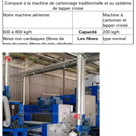
Comparé à la machine de cartonnage traditionnelle et au système
système de collecte des
Système de
/
de lapper croisé
poussières à haute
collecte des
Notre machine aérienne
Machine à
performance
poussières
cartonner et
lapper croisé
600 à 800 kg/h
Capacité
200 kg/h
fibres non cardiaques (fibres de
Les fibres
type normal
noix de coco, fibres de jute, déchets
de fibres)
extrêmement limité
Maintenance
tous les jours
simple
Opération
compliqué