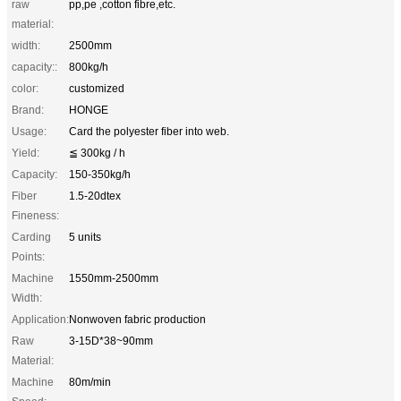
raw
pp,pe ,cotton fibre,etc.
material:
width:
2500mm
capacity::
800kg/h
color:
customized
Brand:
HONGE
Usage:
Card the polyester fiber into web.
Yield:
≦ 300kg / h
Capacity:
150-350kg/h
Fiber
1.5-20dtex
Fineness:
Carding
5 units
Points:
Machine
1550mm-2500mm
Width:
Application:
Nonwoven fabric production
Raw
3-15D*38~90mm
Material:
Machine
80m/min