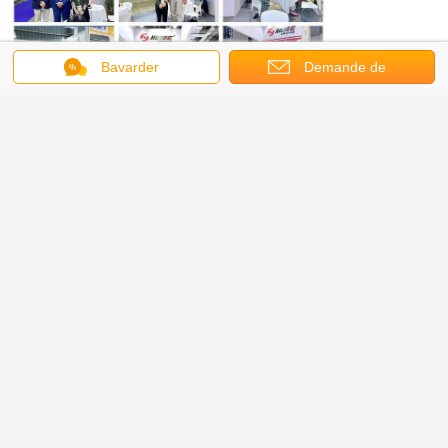
Bavarder
Demande de
soumission
Nous sommes impatients de travailler avec vous et
d'avoir une coopération à long terme à l'avenir!
machine à cartes de coton
Étiquettes:
,
Machine à cartes électrique
Machine à cartes de fibre
,
Machine de fabrication de
cardage non-tissée de 2500mm
Airlaid capacité élevée
Continuer