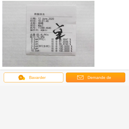
tissu de 50GSM Meltblown
Étiquettes:
,
Bavarder
Demande de
tissu de meltblown de 160mm pp
,
tissu de meltblown de bfe99 pp
soumission
Tissu blanc du Nonwoven
175mm Meltblown de catégorie
médicale