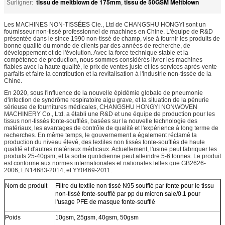
tissu de meltblown de 175mm
tissu de 50GSM Meltblown
Surligner:
,
Les MACHINES NON-TISSÉES Cie., Ltd de CHANGSHU HONGYI sont un
fournisseur non-tissé professionnel de machines en Chine. L'équipe de R&D
présentée dans le since 1990 non-tissé de champ, vise à fournir les produits de
bonne qualité du monde de clients par des années de recherche, de
développement et de l'évolution. Avec la force technique stable et la
compétence de production, nous sommes considérés livrer les machines
fiables avec la haute qualité, le prix de ventes juste et les services après-vente
parfaits et faire la contribution et la revitalisation à l'industrie non-tissée de la
Chine.
En 2020, sous l'influence de la nouvelle épidémie globale de pneumonie
d'infection de syndrôme respiratoire aigu grave, et la situation de la pénurie
sérieuse de fournitures médicales, CHANGSHU HONGYI NONWOVEN
MACHINERY Co., Ltd. a établi une R&D et une équipe de production pour les
tissus non-tissés fonte-soufflés, basées sur la nouvelle technologie des
matériaux, les avantages de contrôle de qualité et l'expérience à long terme de
recherches. En même temps, le gouvernement a également réclamé la
production du niveau élevé, des textiles non tissés fonte-soufflés de haute
qualité et d'autres matériaux médicaux. Actuellement, l'usine peut fabriquer les
produits 25-40gsm, et la sortie quotidienne peut atteindre 5-6 tonnes. Le produit
est conforme aux normes internationales et nationales telles que GB2626-
2006, EN14683-2014, et YY0469-2011.
Nom de produit
Filtre du textile non tissé N95 soufflé par fonte pour le tissu
non-tissé fonte-soufflé par pp du micron sale/0.1 pour
l'usage PFE de masque fonte-soufflé
Poids
10gsm, 25gsm, 40gsm, 50gsm