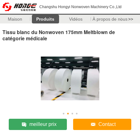
Changshu Hongyi Nonwoven Machinery Co.,Ltd
Maison
Produits
Vidéos
À propos de nous
>>
Tissu blanc du Nonwoven 175mm Meltblown de
catégorie médicale
meilleur prix
Contact